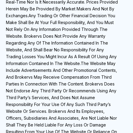
Real-Time Nor Is It Necessarily Accurate. Prices Provided
Herein May Be Provided By Market Makers And Not By
Exchanges.Any Trading Or Other Financial Decision You
Make Shall Be At Your Full Responsibility, And You Must
Not Rely On Any Information Provided Through The
Website. Brokervs Does Not Provide Any Warranty
Regarding Any Of The Information Contained In The
Website, And Shall Bear No Responsibility For Any
Trading Losses You Might Incur As A Result Of Using Any
Information Contained In The Website.The Website May
Include Advertisements And Other Promotional Contents,
And Brokervs May Receive Compensation From Third
Parties In Connection With The Content. Brokervs Does
Not Endorse Any Third Party Or Recommends Using Any
Third Party’s Services, And Does Not Assume
Responsibility For Your Use Of Any Such Third Party’s
Website Or Services. Brokervs And Its Employees,
Officers, Subsidiaries And Associates, Are Not Liable Nor
Shall They Be Held Liable For Any Loss Or Damage
Resulting From Your Use Of The Website Or Reliance On