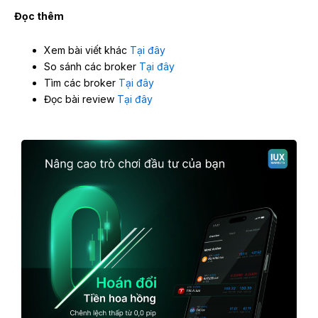
Đọc thêm
Xem bài viết khác
Tại đây
So sánh các broker
Tại đây
Tìm các broker
Tại đây
Đọc bài review
Tại đây