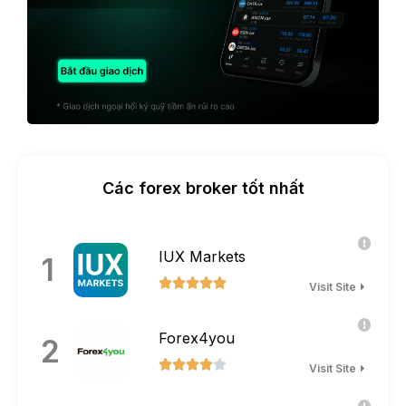
Các forex broker tốt nhất
Đầu tư có rủi ro! nên tìm hiểu thông tin trức khi đầu tư
IUX Markets
1





Visit Site
5
Đầu tư có rủi ro! nên tìm hiểu thông tin trức khi đầu tư
/
Forex4you
5
2





Visit Site
4
Đầu tư có rủi ro! nên tìm hiểu thông tin trức khi đầu tư
/