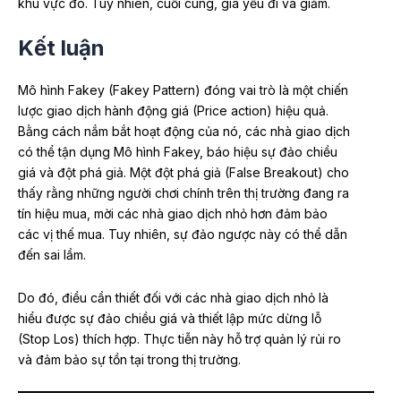
khu vực đó. Tuy nhiên, cuối cùng, giá yếu đi và giảm.
Kết luận
Mô hình Fakey (Fakey Pattern) đóng vai trò là một chiến
lược giao dịch hành động giá (Price action) hiệu quả.
Bằng cách nắm bắt hoạt động của nó, các nhà giao dịch
có thể tận dụng Mô hình Fakey, báo hiệu sự đảo chiều
giá và đột phá giả. Một đột phá giả (False Breakout) cho
thấy rằng những người chơi chính trên thị trường đang ra
tín hiệu mua, mời các nhà giao dịch nhỏ hơn đảm bảo
các vị thế mua. Tuy nhiên, sự đảo ngược này có thể dẫn
đến sai lầm.
Do đó, điều cần thiết đối với các nhà giao dịch nhỏ là
hiểu được sự đảo chiều giá và thiết lập mức dừng lỗ
(Stop Los) thích hợp. Thực tiễn này hỗ trợ quản lý rủi ro
và đảm bảo sự tồn tại trong thị trường.