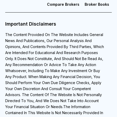
Compare Brokers
Broker Books
Important Disclaimers
The Content Provided On The Website Includes General
News And Publications, Our Personal Analysis And
Opinions, And Contents Provided By Third Parties, Which
Are Intended For Educational And Research Purposes
Only. It Does Not Constitute, And Should Not Be Read As,
Any Recommendation Or Advice To Take Any Action
Whatsoever, Including To Make Any Investment Or Buy
Any Product. When Making Any Financial Decision, You
Should Perform Your Own Due Diligence Checks, Apply
Your Own Discretion And Consult Your Competent
Advisors. The Content Of The Website Is Not Personally
Directed To You, And We Does Not Take Into Account
Your Financial Situation Or Needs.The Information
Contained In This Website Is Not Necessarily Provided In