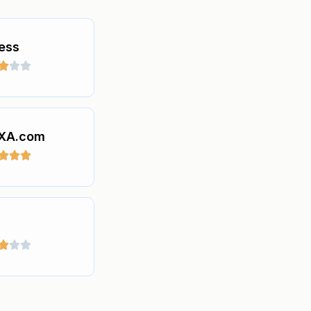
ess



3/5
XA.com



5/5



3/5