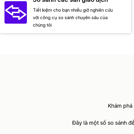
Tiết kiệm cho bạn nhiều giờ nghiên cứu
với công cụ so sánh chuyên sâu của
chúng tôi
Khám phá t
Đây là một số so sánh để