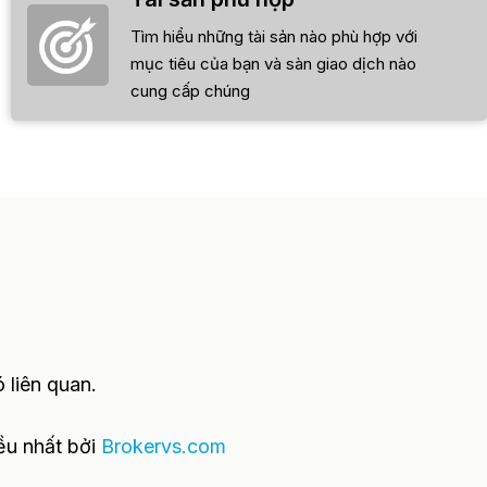
Tìm hiểu những tài sản nào phù hợp với
mục tiêu của bạn và sàn giao dịch nào
cung cấp chúng
 liên quan.
ều nhất bởi
Brokervs.com