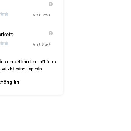
5


Visit Site
3
Đầu tư có rủi ro! nên tìm hiểu thông tin trức khi đầu tư
/
5
rkets


Visit Site
3
/
ần xem xét khi chọn một forex
5
n và khả năng tiếp cận
hông tin