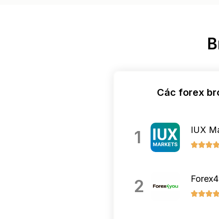
B
Các forex bro
IUX Ma
1



Forex
2


