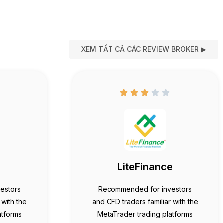
XEM TẤT CẢ CÁC REVIEW BROKER ▶
3
3





/
/
5
5
LiteFinance
estors
Recommended for investors
 with the
and CFD traders familiar with the
atforms
MetaTrader trading platforms