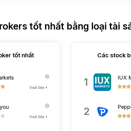
rokers tốt nhất bằng loại tài s
ker tốt nhất
Các stock b
Đầu tư có rủi ro! nên tìm hiểu thông tin trức khi đầu tư
rkets
IUX 
1





Visit Site
5
Đầu tư có rủi ro! nên tìm hiểu thông tin trức khi đầu tư
/
5
4you
Pepp
2





Visit Site
4
Đầu tư có rủi ro! nên tìm hiểu thông tin trức khi đầu tư
/