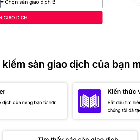
N GIAO DỊCH
 kiếm sàn giao dịch của bạn 
er
Kiến thức 
 dịch của riêng bạn từ hơn
Bắt đầu tìm hiể
chúng tôi đã tạ
Tìm thấy các sàn giao dịch