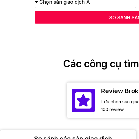
SO SÁNH SÀ
Các công cụ tìm
Review Brok
Lựa chọn sàn giao
100 review
So sánh các sàn giao dịch