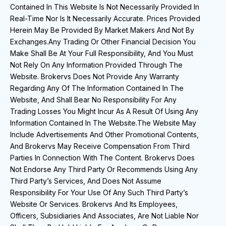
Contained In This Website Is Not Necessarily Provided In
Real-Time Nor Is It Necessarily Accurate. Prices Provided
Herein May Be Provided By Market Makers And Not By
Exchanges.Any Trading Or Other Financial Decision You
Make Shall Be At Your Full Responsibility, And You Must
Not Rely On Any Information Provided Through The
Website. Brokervs Does Not Provide Any Warranty
Regarding Any Of The Information Contained In The
Website, And Shall Bear No Responsibility For Any
Trading Losses You Might Incur As A Result Of Using Any
Information Contained In The Website.The Website May
Include Advertisements And Other Promotional Contents,
And Brokervs May Receive Compensation From Third
Parties In Connection With The Content. Brokervs Does
Not Endorse Any Third Party Or Recommends Using Any
Third Party’s Services, And Does Not Assume
Responsibility For Your Use Of Any Such Third Party’s
Website Or Services. Brokervs And Its Employees,
Officers, Subsidiaries And Associates, Are Not Liable Nor