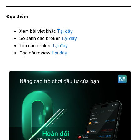
Đọc thêm
Xem bài viết khác
Tại đây
So sánh các broker
Tại đây
Tìm các broker
Tại đây
Đọc bài review
Tại đây