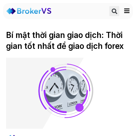
Skip
Sea
to
content
Bí mật thời gian giao dịch: Thời
gian tốt nhất để giao dịch forex