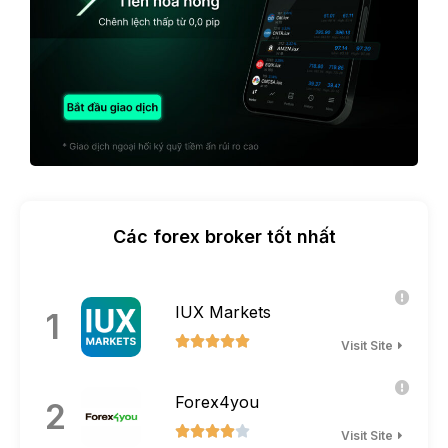
Các forex broker tốt nhất
Đầu tư có rủi ro! nên tìm hiểu thông tin trức khi đầu tư
IUX Markets
1





Visit Site
5
Đầu tư có rủi ro! nên tìm hiểu thông tin trức khi đầu tư
/
Forex4you
5
2





Visit Site
4