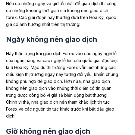
Nếu có những ngày và giờ tối nhất để giao dịch thì cũng
có những khoảng thời gian mà không nên giao dịch
forex. Các giai đoạn này thường dựa trên Hoa Kỳ, quốc
gia có ảnh hưởng nhất trên thị trường:
Ngày không nên giao dịch
Hãy thận trọng khi giao dịch Forex vào các ngày nghỉ lễ
của ngân hàng và các ngày lễ lớn của quốc gia, đặc biệt
là ở Hoa Kỳ. Mặc dù thị trường Forex vẫn mở nhưng các
điều kiện thị trường ngày nay tương đối yếu, khiến chúng
không phù hợp để giao dịch. Hơn nữa, nhà giao dịch
không nên giao dịch vào những thời điểm có tin quan
trọng được công bố vì giá sẽ biến động bất thường.
Chính vì thế, nhà giao dịch nên tham khảo lịch tin tức
Forex và các nguồn tin tức khác trước khi bắt đầu giao
dịch.
Giờ không nên giao dịch