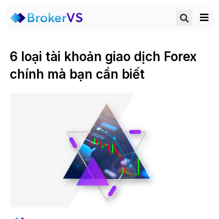
Skip
Sea
to
content
6 loại tài khoản giao dịch Forex
chính mà bạn cần biết