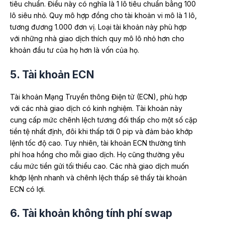
tiêu chuẩn. Điều này có nghĩa là 1 lô tiêu chuẩn bằng 100
lô siêu nhỏ. Quy mô hợp đồng cho tài khoản vi mô là 1 lô,
tương đương 1.000 đơn vị. Loại tài khoản này phù hợp
với những nhà giao dịch thích quy mô lô nhỏ hơn cho
khoản đầu tư của họ hơn là vốn của họ.
5. Tài khoản ECN
Tài khoản Mạng Truyền thông Điện tử (ECN), phù hợp
với các nhà giao dịch có kinh nghiệm. Tài khoản này
cung cấp mức chênh lệch tương đối thấp cho một số cặp
tiền tệ nhất định, đôi khi thấp tới 0 pip và đảm bảo khớp
lệnh tốc độ cao. Tuy nhiên, tài khoản ECN thường tính
phí hoa hồng cho mỗi giao dịch. Họ cũng thường yêu
cầu mức tiền gửi tối thiểu cao. Các nhà giao dịch muốn
khớp lệnh nhanh và chênh lệch thấp sẽ thấy tài khoản
ECN có lợi.
6. Tài khoản không tính phí swap