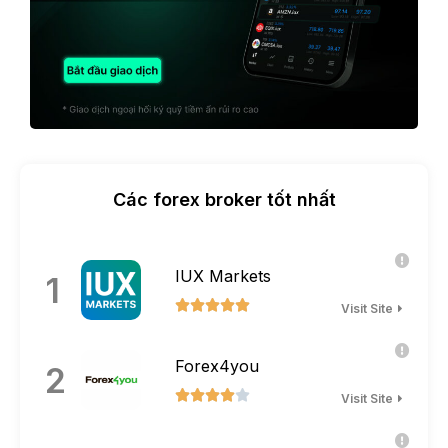
Các forex broker tốt nhất
Đầu tư có rủi ro! nên tìm hiểu thông tin trức khi đầu tư
IUX Markets
1





Visit Site
5
Đầu tư có rủi ro! nên tìm hiểu thông tin trức khi đầu tư
/
Forex4you
5
2





Visit Site
4
Đầu tư có rủi ro! nên tìm hiểu thông tin trức khi đầu tư
/