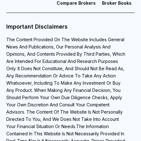
Compare Brokers
Broker Books
Important Disclaimers
The Content Provided On The Website Includes General
News And Publications, Our Personal Analysis And
Opinions, And Contents Provided By Third Parties, Which
Are Intended For Educational And Research Purposes
Only. It Does Not Constitute, And Should Not Be Read As,
Any Recommendation Or Advice To Take Any Action
Whatsoever, Including To Make Any Investment Or Buy
Any Product. When Making Any Financial Decision, You
Should Perform Your Own Due Diligence Checks, Apply
Your Own Discretion And Consult Your Competent
Advisors. The Content Of The Website Is Not Personally
Directed To You, And We Does Not Take Into Account
Your Financial Situation Or Needs.The Information
Contained In This Website Is Not Necessarily Provided In
Real-Time Nor Is It Necessarily Accurate. Prices Provided