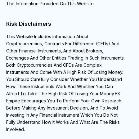
The Information Provided On This Website.
Risk Disclaimers
This Website Includes Information About
Cryptocurrencies, Contracts For Difference (CFDs) And
Other Financial Instruments, And About Brokers,
Exchanges And Other Entities Trading In Such Instruments.
Both Cryptocurrencies And CFDs Are Complex
Instruments And Come With A High Risk Of Losing Money.
You Should Carefully Consider Whether You Understand
How These Instruments Work And Whether You Can
Afford To Take The High Risk Of Losing Your Money.FX
Empire Encourages You To Perform Your Own Research
Before Making Any Investment Decision, And To Avoid
Investing In Any Financial Instrument Which You Do Not
Fully Understand How It Works And What Are The Risks
Involved.