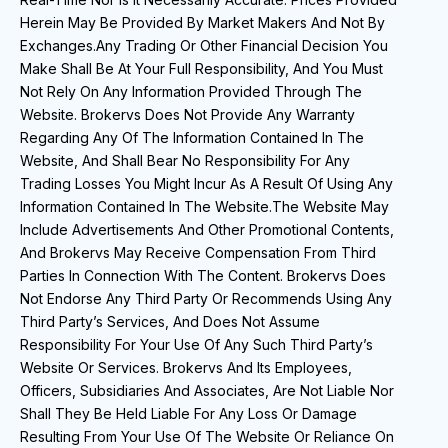
Herein May Be Provided By Market Makers And Not By
Exchanges.Any Trading Or Other Financial Decision You
Make Shall Be At Your Full Responsibility, And You Must
Not Rely On Any Information Provided Through The
Website. Brokervs Does Not Provide Any Warranty
Regarding Any Of The Information Contained In The
Website, And Shall Bear No Responsibility For Any
Trading Losses You Might Incur As A Result Of Using Any
Information Contained In The Website.The Website May
Include Advertisements And Other Promotional Contents,
And Brokervs May Receive Compensation From Third
Parties In Connection With The Content. Brokervs Does
Not Endorse Any Third Party Or Recommends Using Any
Third Party’s Services, And Does Not Assume
Responsibility For Your Use Of Any Such Third Party’s
Website Or Services. Brokervs And Its Employees,
Officers, Subsidiaries And Associates, Are Not Liable Nor
Shall They Be Held Liable For Any Loss Or Damage
Resulting From Your Use Of The Website Or Reliance On