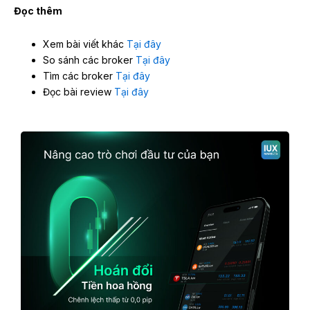
Đọc thêm
Xem bài viết khác
Tại đây
So sánh các broker
Tại đây
Tìm các broker
Tại đây
Đọc bài review
Tại đây